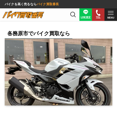
バイクを高く売るなら
バイク買取番長
LINE査定
TEL
MENU
各務原市でバイク買取なら