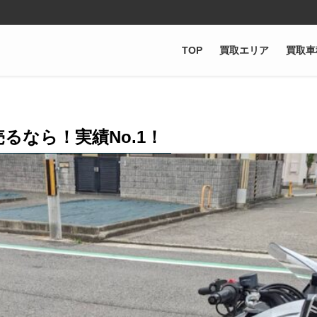
TOP
買取エリア
買取車
るなら！実績No.1！