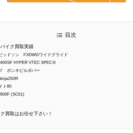
目次
のバイク買取実績
ビッドソン FXDWGワイドグライド
00SF HYPER VTEC SPECⅢ
フ ボンネビルボバー
nja250R
イト80
0F (SC01)
イク買取はお任せ下さい！