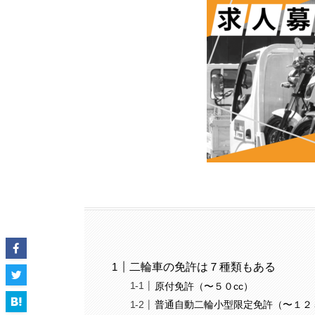
二輪車の免許は７種類もある
原付免許（〜５０cc）
普通自動二輪小型限定免許（〜１２５