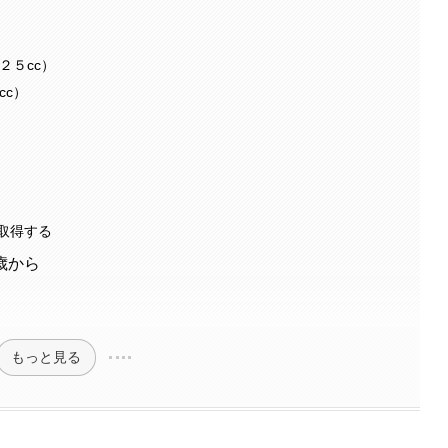
２５cc）
cc）
取得する
歳から
もっと見る